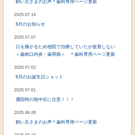
飼い主さまのお声＊歯科専用ページ更新
2025.07.14
8月のお知らせ
2025.07.07
口を痛がるため他院で治療していたが改善しない
＜歯肉口内炎・歯周病＞ ＊歯科専用ページ更新
2025.07.02
6月のお誕生日ショット
2025.07.01
通院時の熱中症に注意！！！
2025.06.28
飼い主さまのお声＊歯科専用ページ更新