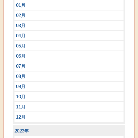
01月
02月
03月
04月
05月
06月
07月
08月
09月
10月
11月
12月
2023年