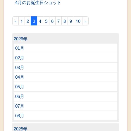
4月のお誕生日ショット
«
1
2
3
4
5
6
7
8
9
10
»
2026年
01月
02月
03月
04月
05月
06月
07月
08月
2025年