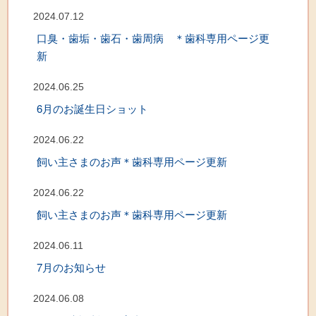
2024.07.12
口臭・歯垢・歯石・歯周病 ＊歯科専用ページ更
新
2024.06.25
6月のお誕生日ショット
2024.06.22
飼い主さまのお声＊歯科専用ページ更新
2024.06.22
飼い主さまのお声＊歯科専用ページ更新
2024.06.11
7月のお知らせ
2024.06.08