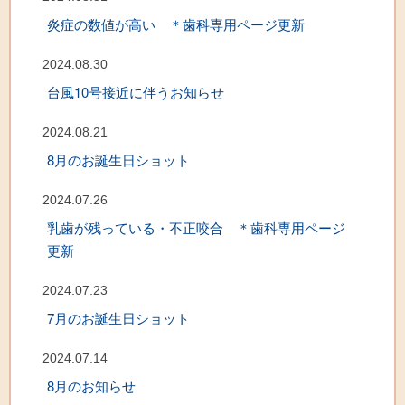
炎症の数値が高い ＊歯科専用ページ更新
2024.08.30
台風10号接近に伴うお知らせ
2024.08.21
8月のお誕生日ショット
2024.07.26
乳歯が残っている・不正咬合 ＊歯科専用ページ
更新
2024.07.23
7月のお誕生日ショット
2024.07.14
8月のお知らせ