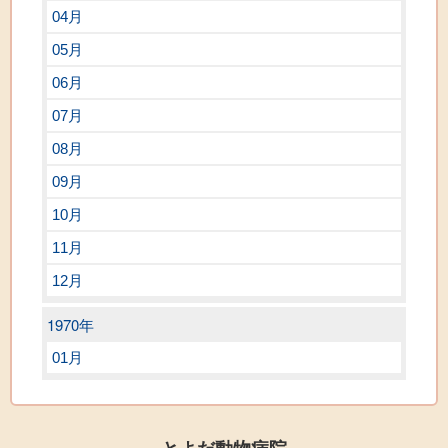
04月
05月
06月
07月
08月
09月
10月
11月
12月
1970年
01月