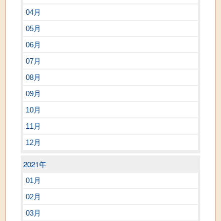
04月
05月
06月
07月
08月
09月
10月
11月
12月
2021年
01月
02月
03月