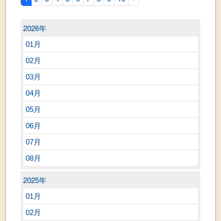
2026年
01月
02月
03月
04月
05月
06月
07月
08月
2025年
01月
02月