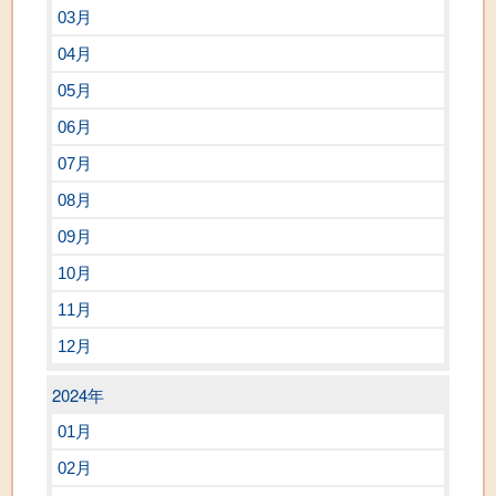
03月
04月
05月
06月
07月
08月
09月
10月
11月
12月
2024年
01月
02月