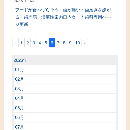
2023.12.04
フードが食べづらそう・歯が痛い・歯磨きを嫌が
る・歯周病・潰瘍性歯肉口内炎 ＊歯科専用ぺ―
ジ更新
«
1
2
3
4
5
6
7
8
9
10
»
2026年
01月
02月
03月
04月
05月
06月
07月