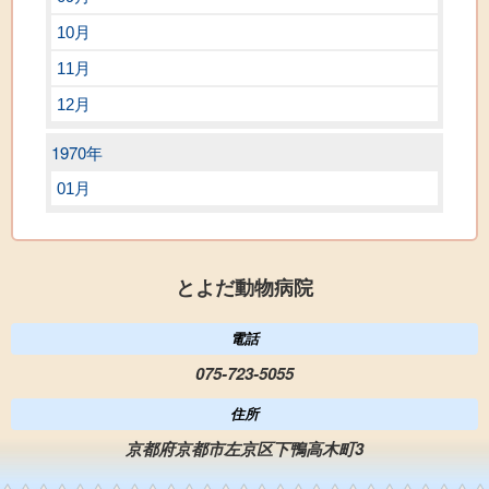
10月
11月
12月
1970年
01月
とよだ動物病院
電話
075-723-5055
住所
京都府京都市左京区下鴨高木町3