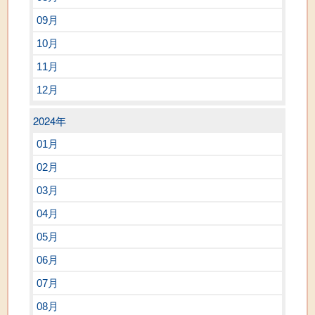
09月
10月
11月
12月
2024年
01月
02月
03月
04月
05月
06月
07月
08月