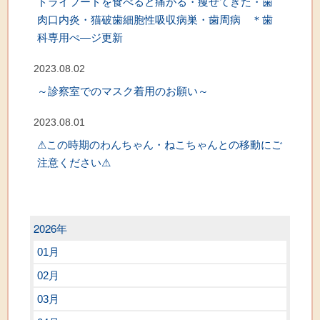
ドライフードを食べると痛がる・痩せてきた・歯
肉口内炎・猫破歯細胞性吸収病巣・歯周病 ＊歯
科専用ぺ―ジ更新
2023.08.02
～診察室でのマスク着用のお願い～
2023.08.01
⚠この時期のわんちゃん・ねこちゃんとの移動にご
注意ください⚠
2026年
01月
02月
03月