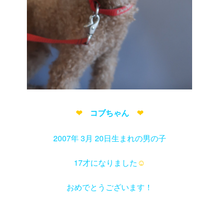
❤
コブちゃん
❤
2007年 3月 20日生まれの男の子
17才になりました
☺
おめでとうございます！