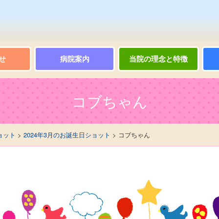
せ
病院案内
当院の理念と特徴
コブちゃん
ョット
>
2024年3月のお誕生日ショット
> コブちゃん