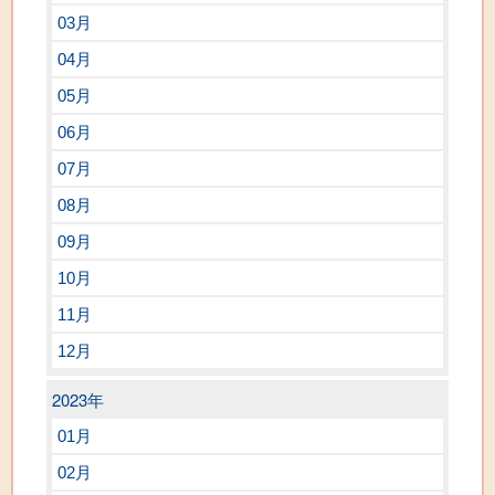
03月
04月
05月
06月
07月
08月
09月
10月
11月
12月
2023年
01月
02月