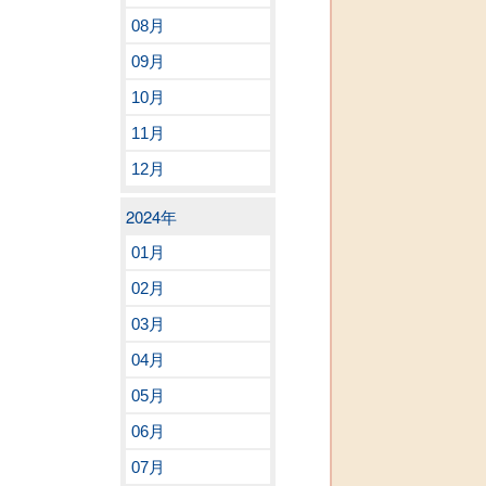
08月
09月
10月
11月
12月
2024年
01月
02月
03月
04月
05月
06月
07月