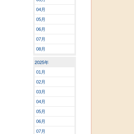
04月
05月
06月
07月
08月
2025年
01月
02月
03月
04月
05月
06月
07月