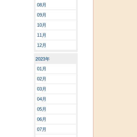
08月
09月
10月
11月
12月
2023年
01月
02月
03月
04月
05月
06月
07月