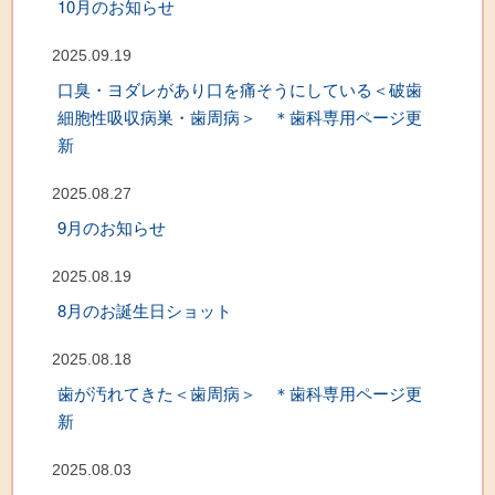
10月のお知らせ
2025.09.19
口臭・ヨダレがあり口を痛そうにしている＜破歯
細胞性吸収病巣・歯周病＞ ＊歯科専用ページ更
新
2025.08.27
9月のお知らせ
2025.08.19
8月のお誕生日ショット
2025.08.18
歯が汚れてきた＜歯周病＞ ＊歯科専用ページ更
新
2025.08.03