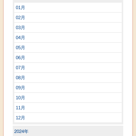
01月
02月
03月
04月
05月
06月
07月
08月
09月
10月
11月
12月
2024年