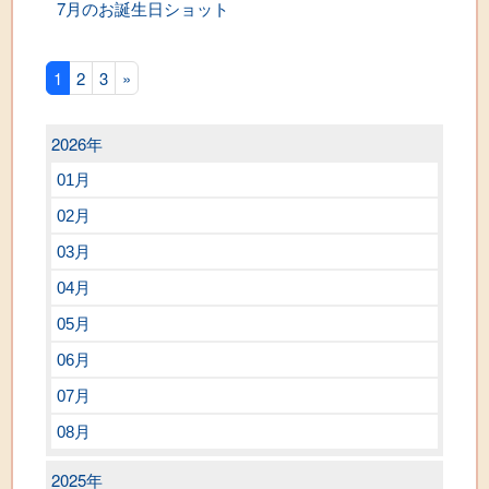
7月のお誕生日ショット
1
2
3
»
2026年
01月
02月
03月
04月
05月
06月
07月
08月
2025年