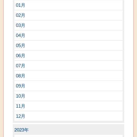
01月
02月
03月
04月
05月
06月
07月
08月
09月
10月
11月
12月
2023年