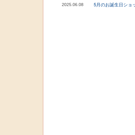
5月のお誕生日ショ
2025.06.08