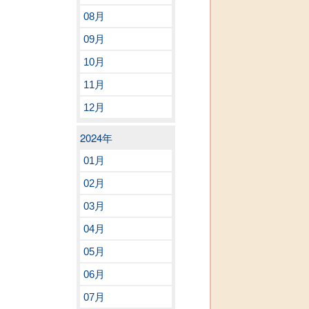
08月
09月
10月
11月
12月
2024年
01月
02月
03月
04月
05月
06月
07月