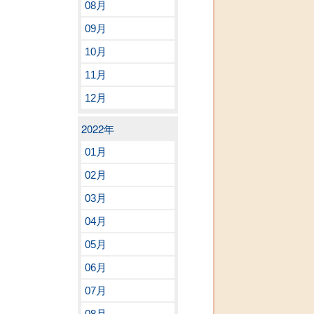
08月
09月
10月
11月
12月
2022年
01月
02月
03月
04月
05月
06月
07月
08月