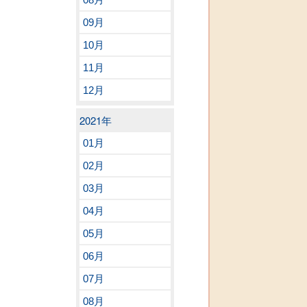
09月
10月
11月
12月
2021年
01月
02月
03月
04月
05月
06月
07月
08月