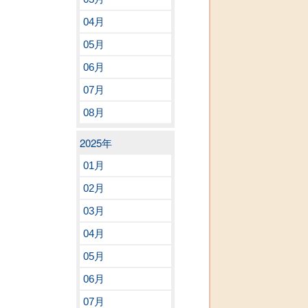
04月
05月
06月
07月
08月
2025年
01月
02月
03月
04月
05月
06月
07月