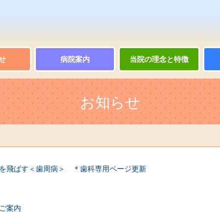
せ
病院案内
当院の理念と特徴
お知らせ
を飛ばす＜歯周病＞ ＊歯科専用ページ更新
ご案内