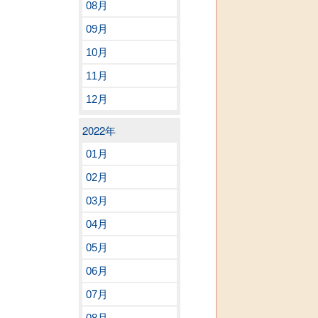
08月
09月
10月
11月
12月
2022年
01月
02月
03月
04月
05月
06月
07月
08月