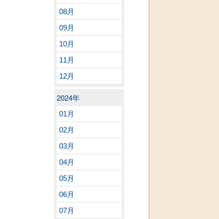
08月
09月
10月
11月
12月
2024年
01月
02月
03月
04月
05月
06月
07月