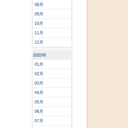
08月
09月
10月
11月
12月
2023年
01月
02月
03月
04月
05月
06月
07月