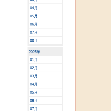
04月
05月
06月
07月
08月
2025年
01月
02月
03月
04月
05月
06月
07月