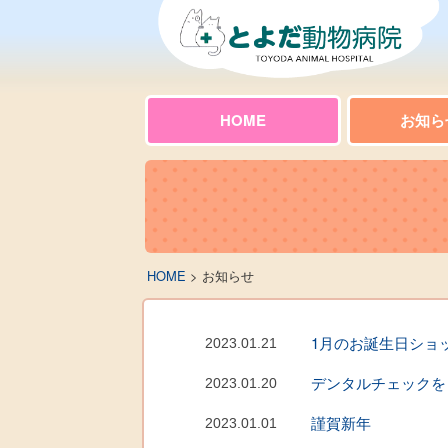
HOME
お知ら
HOME
> お知らせ
1月のお誕生日ショ
2023.01.21
デンタルチェックを
2023.01.20
謹賀新年
2023.01.01