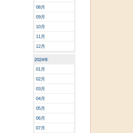
08月
09月
10月
11月
12月
2024年
01月
02月
03月
04月
05月
06月
07月