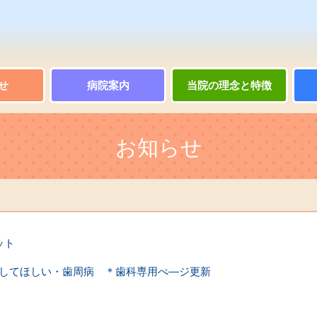
せ
病院案内
当院の理念と特徴
お知らせ
ット
してほしい・歯周病 ＊歯科専用ぺ―ジ更新