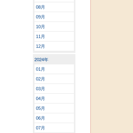
08月
09月
10月
11月
12月
2024年
01月
02月
03月
04月
05月
06月
07月