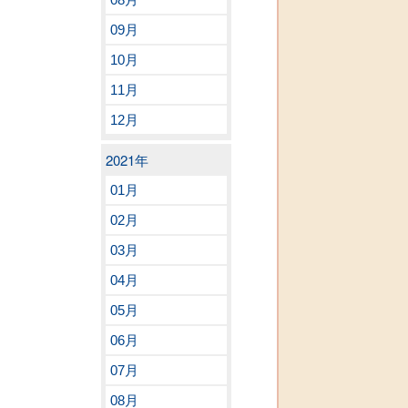
09月
10月
11月
12月
2021年
01月
02月
03月
04月
05月
06月
07月
08月