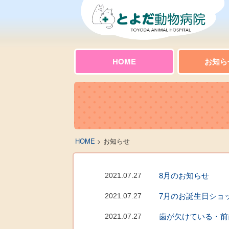
HOME
お知ら
HOME
> お知らせ
8月のお知らせ
2021.07.27
7月のお誕生日ショ
2021.07.27
歯が欠けている・前
2021.07.27