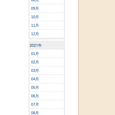
09月
10月
11月
12月
2021年
01月
02月
03月
04月
05月
06月
07月
08月