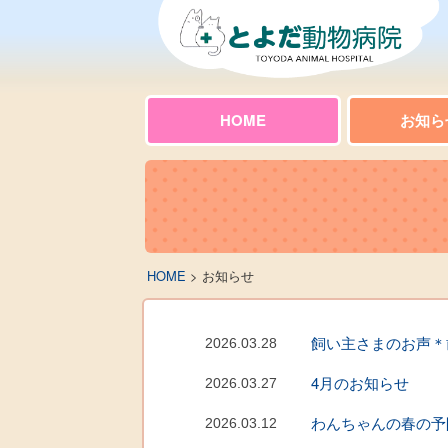
HOME
お知ら
HOME
> お知らせ
飼い主さまのお声＊
2026.03.28
4月のお知らせ
2026.03.27
わんちゃんの春の予
2026.03.12