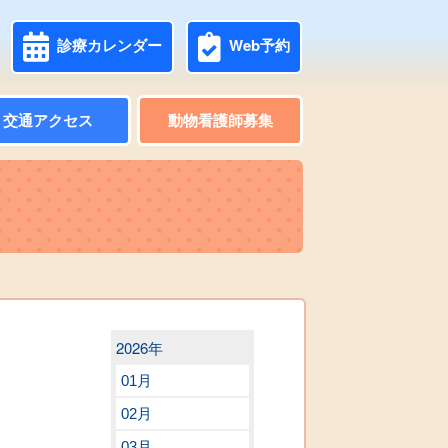
診療カレンダー
Web予約
交通アクセス
動物看護師募集
2026年
01月
02月
03月