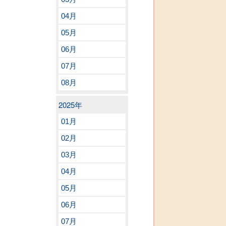
04月
05月
06月
07月
08月
2025年
01月
02月
03月
04月
05月
06月
07月