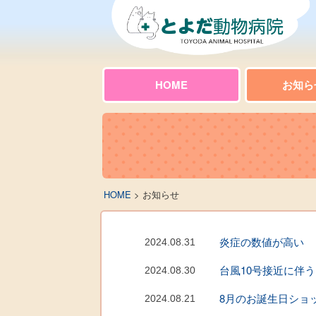
HOME
お知ら
HOME
> お知らせ
炎症の数値が高い 
2024.08.31
台風10号接近に伴
2024.08.30
8月のお誕生日ショ
2024.08.21