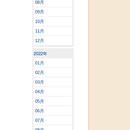
08月
09月
10月
11月
12月
2022年
01月
02月
03月
04月
05月
06月
07月
08月