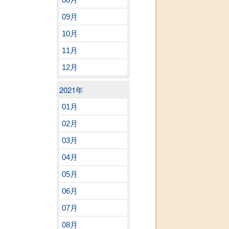
09月
10月
11月
12月
2021年
01月
02月
03月
04月
05月
06月
07月
08月