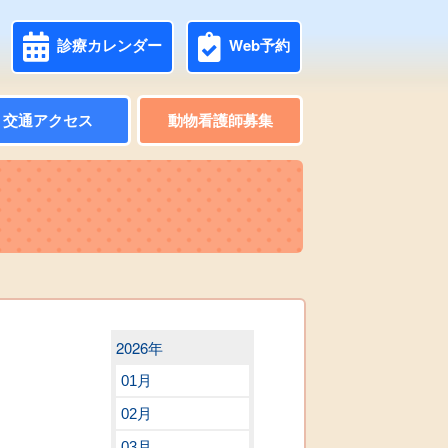
診療カレンダー
Web予約
交通アクセス
動物看護師募集
2026年
01月
02月
03月