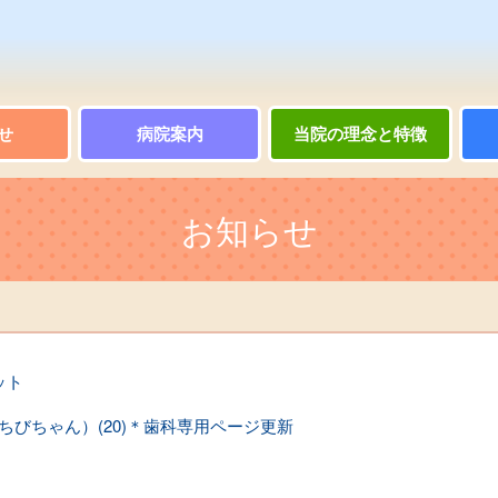
せ
病院案内
当院の理念と特徴
お知らせ
ット
ちびちゃん）(20)＊歯科専用ページ更新