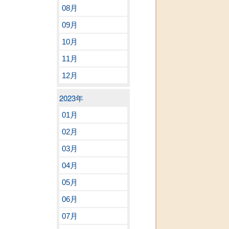
08月
09月
10月
11月
12月
2023年
01月
02月
03月
04月
05月
06月
07月