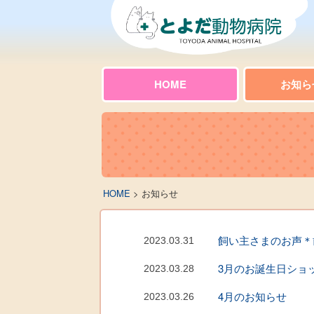
HOME
お知ら
HOME
> お知らせ
飼い主さまのお声＊
2023.03.31
3月のお誕生日ショ
2023.03.28
4月のお知らせ
2023.03.26