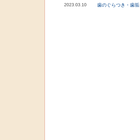
歯のぐらつき・歯垢
2023.03.10