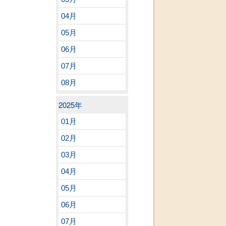
04月
05月
06月
07月
08月
2025年
01月
02月
03月
04月
05月
06月
07月