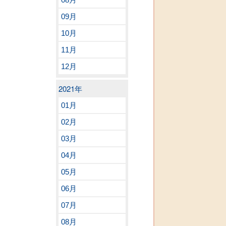
09月
10月
11月
12月
2021年
01月
02月
03月
04月
05月
06月
07月
08月